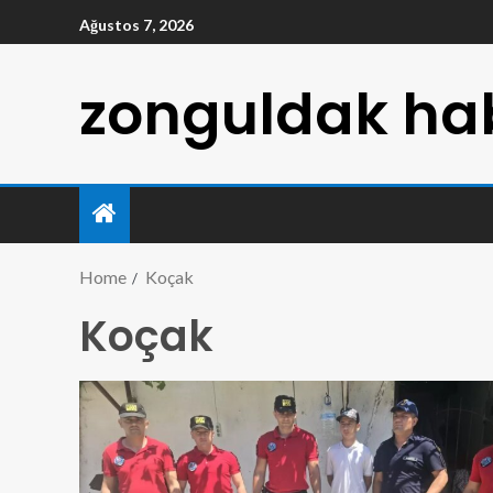
Ağustos 7, 2026
zonguldak hab
Home
Koçak
Koçak