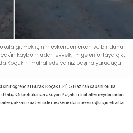
l okula gitmek için meskenden çıkan ve bir daha
ak'ın kaybolmadan evvelki imgeleri ortaya çıktı.
da Koçak'ın mahallede yalnız başına yürüdüğü
ci sınıf öğrencisi Burak Koçak (14), 5 Haziran sabahı okula
am Hatip Ortaokulu’nda okuyan Koçak’ın mahalle meydanından
 ailesi, akşam saatlerinde meskene dönmeyen oğlu için etrafta