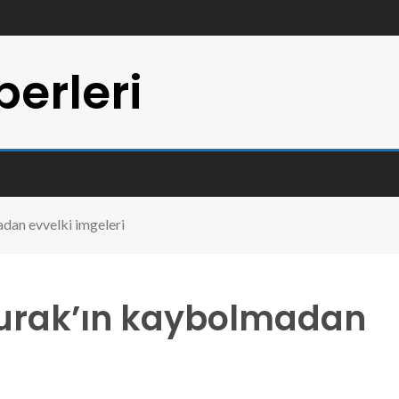
erleri
adan evvelki imgeleri
 Burak’ın kaybolmadan