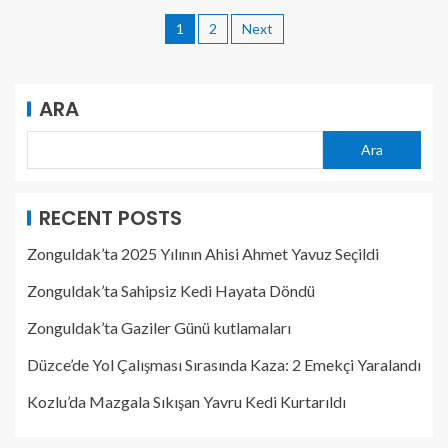
1
2
Next
ARA
Ara
RECENT POSTS
Zonguldak’ta 2025 Yılının Ahisi Ahmet Yavuz Seçildi
Zonguldak’ta Sahipsiz Kedi Hayata Döndü
Zonguldak’ta Gaziler Günü kutlamaları
Düzce’de Yol Çalışması Sırasında Kaza: 2 Emekçi Yaralandı
Kozlu’da Mazgala Sıkışan Yavru Kedi Kurtarıldı