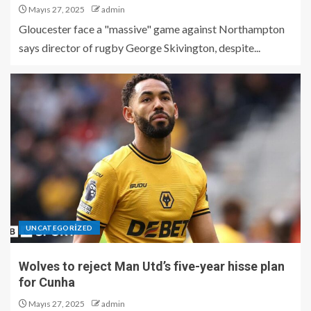
Mayıs 27, 2025
admin
Gloucester face a "massive" game against Northampton
says director of rugby George Skivington, despite...
UNCATEGORIZED
Wolves to reject Man Utd’s five-year hisse plan
for Cunha
Mayıs 27, 2025
admin