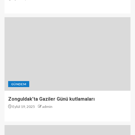
GÜNDEM
Zonguldak’ta Gaziler Günü kutlamaları
Eylül 19, 2025
admin