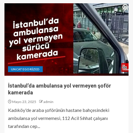
UNCATEGORIZED
İstanbul’da ambulansa yol vermeyen şoför
kamerada
Mayıs 23, 2025
admin
Kadıköy'de araba şoförünün hastane bahçesindeki
ambulansa yol vermemesi, 112 Acil Sıhhat çalışanı
tarafından cep...