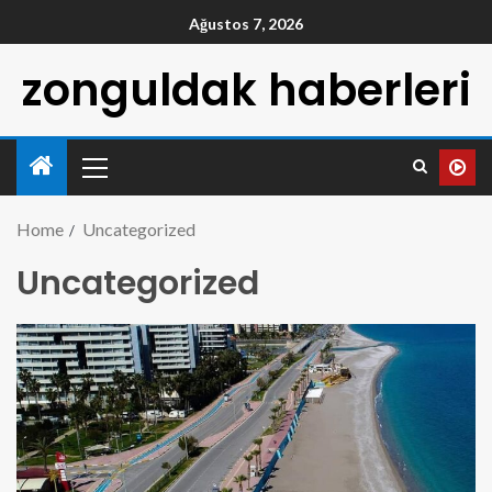
Ağustos 7, 2026
zonguldak haberleri
Home
Uncategorized
Uncategorized