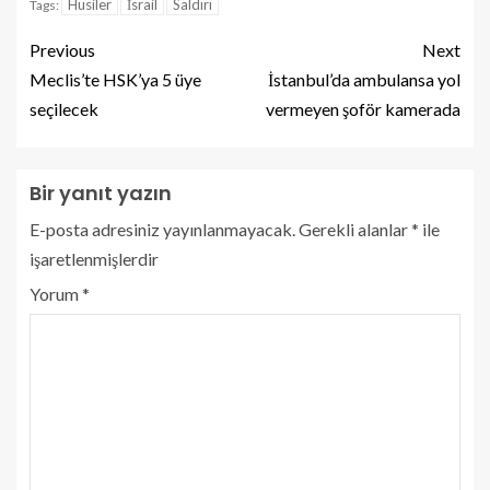
Husiler
İsrail
Saldırı
Tags:
Previous
Next
Meclis’te HSK’ya 5 üye
İstanbul’da ambulansa yol
seçilecek
vermeyen şoför kamerada
Bir yanıt yazın
E-posta adresiniz yayınlanmayacak.
Gerekli alanlar
*
ile
işaretlenmişlerdir
Yorum
*