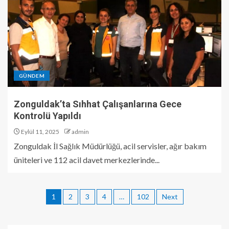
GÜNDEM
Zonguldak’ta Sıhhat Çalışanlarına Gece
Kontrolü Yapıldı
Eylül 11, 2025
admin
Zonguldak İl Sağlık Müdürlüğü, acil servisler, ağır bakım
üniteleri ve 112 acil davet merkezlerinde...
1
2
3
4
…
102
Next