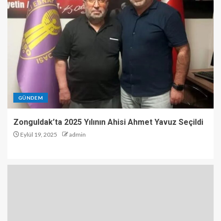
kutlamaları
3
Düzce’de Yol Çalışması
Sırasında Kaza: 2 Emekçi
Yaralandı
4
GÜNDEM
Zonguldak’ta 2025 Yılının Ahisi Ahmet Yavuz Seçildi
Kozlu’da Mazgala Sıkışan Yavru
Eylül 19, 2025
admin
Kedi Kurtarıldı
5
Zonguldak’ta 2025 Yılının Ahisi
Ahmet Yavuz Seçildi