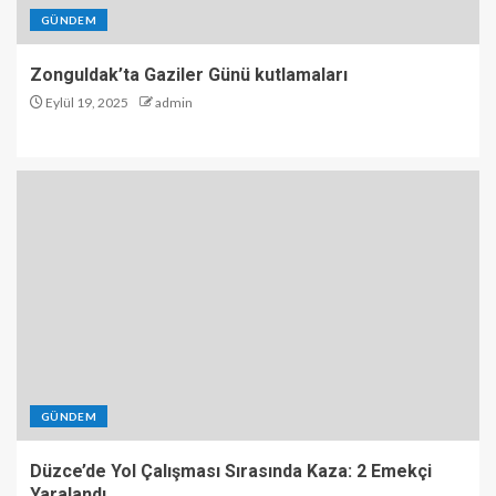
GÜNDEM
Kozlu’da Mazgala Sıkışan Yavru
Zonguldak’ta Gaziler Günü kutlamaları
Kedi Kurtarıldı
Eylül 19, 2025
admin
5
GÜNDEM
Düzce’de Yol Çalışması Sırasında Kaza: 2 Emekçi
Yaralandı