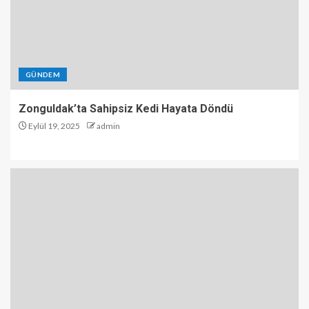
1
Zonguldak’ta Sahipsiz Kedi
Hayata Döndü
GÜNDEM
2
Zonguldak’ta Sahipsiz Kedi Hayata Döndü
Eylül 19, 2025
admin
Zonguldak’ta Gaziler Günü
kutlamaları
3
Düzce’de Yol Çalışması
Sırasında Kaza: 2 Emekçi
Yaralandı
4