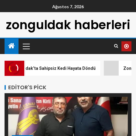
Ağustos 7, 2026
zonguldak haberleri
onguldak’ta Sahipsiz Kedi Hayata Döndü
Zonguldak’ta
EDITOR'S PICK