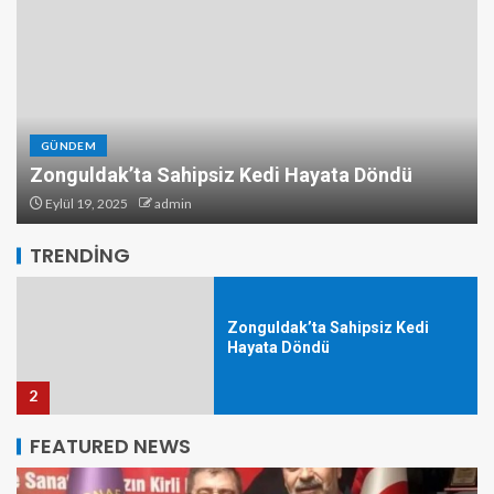
Kozlu’da Mazgala Sıkışan Yavru
Kedi Kurtarıldı
5
GÜNDEM
Zonguldak’ta Sahipsiz Kedi Hayata Döndü
Zonguldak’ta 2025 Yılının Ahisi
Ahmet Yavuz Seçildi
Eylül 19, 2025
admin
1
TRENDING
Zonguldak’ta Sahipsiz Kedi
Hayata Döndü
2
FEATURED NEWS
Zonguldak’ta Gaziler Günü