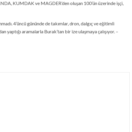
DA, KUMDAK ve MAGDER’den oluşan 100’ün üzerinde işçi,
nmadı. 4’üncü gününde de takımlar, dron, dalgıç ve eğitimli
 yaptığı aramalarla Burak’tan bir ize ulaşmaya çalışıyor. –