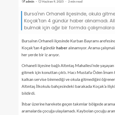
admin
Haziran 9, 2025
2 min read
Bursa'nın Orhaneli ilçesinde, okula git
Koçak'tan 4 gündür haber alınamadı. Aile
bulmak için ağır bir formda çalışmalar
Bursa’nın Orhaneli ilçesinde Kurban Bayramı arefesin
Koçak’tan 4 gündür
haber
alınamıyor. Arama çalışmala
her yerde bir iz arıyor.
Orhaneli ilçesine bağlı Altıntaş Mahallesi’nde yaşayan
gitmek için konuttan çıktı. Hacı Mustafa Öden İmam
kalkan servise binmediği ve okula gitmediğini öğrene
Altıntaş İlkokulu bahçesindeki barakada Koçak’a ilişk
bildirdi.
İhbar üzerine harekete geçen takımlar bölgede arama ç
aramalarda çocuğa ulaşılamadı. Kaybolan çocuğu aram