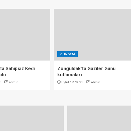
GÜNDEM
ta Sahipsiz Kedi
Zonguldak’ta Gaziler Günü
ndü
kutlamaları
5
admin
Eylül 19, 2025
admin