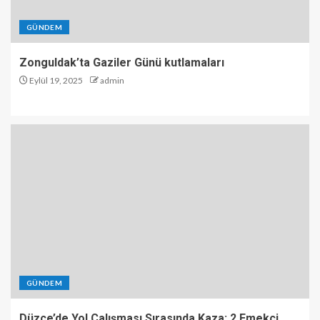
GÜNDEM
Zonguldak’ta Gaziler Günü kutlamaları
Eylül 19, 2025
admin
GÜNDEM
Düzce’de Yol Çalışması Sırasında Kaza: 2 Emekçi