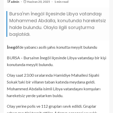
admin
Haziran 20, 2025
1 min read
Bursa'nın İnegöl ilçesinde Libya vatandaşı
Mohammed Abdalla, konutunda hareketsiz
halde bulundu. Olayla ilgili soruşturma
başlatıldı.
İnegöl
‘de yabancı asıllı şahıs konutta meyyit bulundu
BURSA – Bursa’nın İnegöl ilçesinde Libya vatandaşı bir kişi
konutunda meyyit bulundu.
Olay saat 23.00 sıralarında Hamidiye Mahallesi Sipahi
Sokak’taki bir villanın taban katında meydana geldi.
Mohammed Abdalla isimli Libya vatandaşını komşuları
hareketsiz yerde yatarken buldu.
Olay yerine polis ve 112 grupları sevk edildi. Gruplar
şahsın mevtini tespit ettiler. Adamın cenazesi savcılık