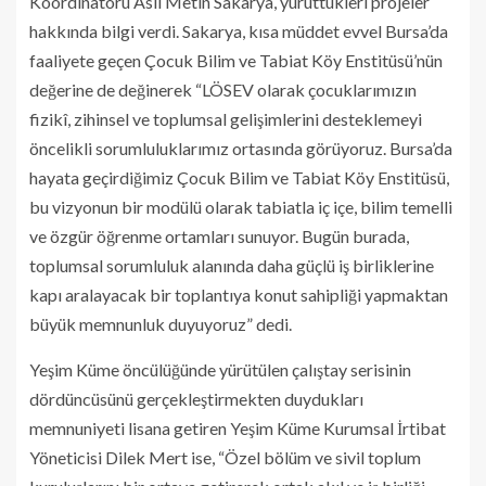
Koordinatörü Aslı Metin Sakarya, yürüttükleri projeler
hakkında bilgi verdi. Sakarya, kısa müddet evvel Bursa’da
faaliyete geçen Çocuk Bilim ve Tabiat Köy Enstitüsü’nün
değerine de değinerek “LÖSEV olarak çocuklarımızın
fizikî, zihinsel ve toplumsal gelişimlerini desteklemeyi
öncelikli sorumluluklarımız ortasında görüyoruz. Bursa’da
hayata geçirdiğimiz Çocuk Bilim ve Tabiat Köy Enstitüsü,
bu vizyonun bir modülü olarak tabiatla iç içe, bilim temelli
ve özgür öğrenme ortamları sunuyor. Bugün burada,
toplumsal sorumluluk alanında daha güçlü iş birliklerine
kapı aralayacak bir toplantıya konut sahipliği yapmaktan
büyük memnunluk duyuyoruz” dedi.
Yeşim Küme öncülüğünde yürütülen çalıştay serisinin
dördüncüsünü gerçekleştirmekten duydukları
memnuniyeti lisana getiren Yeşim Küme Kurumsal İrtibat
Yöneticisi Dilek Mert ise, “Özel bölüm ve sivil toplum