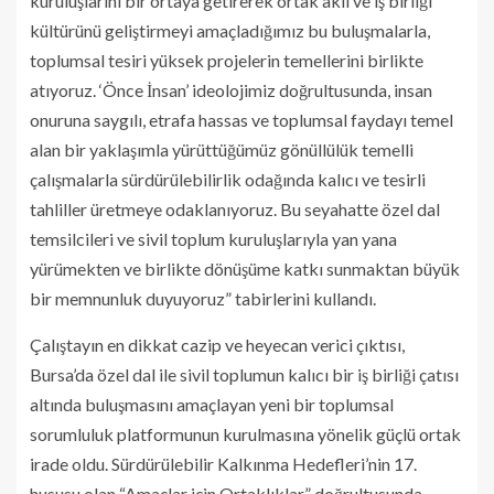
kuruluşlarını bir ortaya getirerek ortak akıl ve iş birliği
kültürünü geliştirmeyi amaçladığımız bu buluşmalarla,
toplumsal tesiri yüksek projelerin temellerini birlikte
atıyoruz. ‘Önce İnsan’ ideolojimiz doğrultusunda, insan
onuruna saygılı, etrafa hassas ve toplumsal faydayı temel
alan bir yaklaşımla yürüttüğümüz gönüllülük temelli
çalışmalarla sürdürülebilirlik odağında kalıcı ve tesirli
tahliller üretmeye odaklanıyoruz. Bu seyahatte özel dal
temsilcileri ve sivil toplum kuruluşlarıyla yan yana
yürümekten ve birlikte dönüşüme katkı sunmaktan büyük
bir memnunluk duyuyoruz” tabirlerini kullandı.
Çalıştayın en dikkat cazip ve heyecan verici çıktısı,
Bursa’da özel dal ile sivil toplumun kalıcı bir iş birliği çatısı
altında buluşmasını amaçlayan yeni bir toplumsal
sorumluluk platformunun kurulmasına yönelik güçlü ortak
irade oldu. Sürdürülebilir Kalkınma Hedefleri’nin 17.
hususu olan “Amaçlar için Ortaklıklar” doğrultusunda