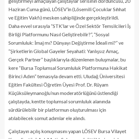
geliştirmeyi amaçlayan çalıştaylar serisinin dördüncüsü, 20
Haziran Cuma günü, LÖSEV’in (Lösemili Çocuklar Sıhhat
ve Eğitim Vakfı) mesken sahipliğinde gerçekleştirildi.
Daha evvel sırasıyla “STK’lar ve Özel Sektör Temsilcileri İş
Birliği Platformunu Nasıl Geliştirebilir?”, “Sosyal
Sorumluluk: İmaj mı? Dünyayı Değiştirme İdeali mi?” ve
“Şirketlerin Global Gayeler Seyahati: Yanlışsız Amaç,
Gerçek Partner” başlıklarıyla düzenlenen buluşmalar, bu
kere “Bursa Toplumsal Sorumluluk Platformuna Hakikat
Birinci Adım” temasıyla devam etti. Uludağ Üniversitesi
Eğitim Fakültesi Öğretim Üyesi Prof. Dr. Rüyam
Küçüksüleymanoğlu’nun moderatörlüğünü üstlendiği
çalıştayda, kentte toplumsal sorumluluk alanında
sürdürülebilir bir platformun oluşturulması için
atılabilecek somut adımlar ele alındı.
Çalıştayın açılış konuşmasını yapan LÖSEV Bursa Vilayet