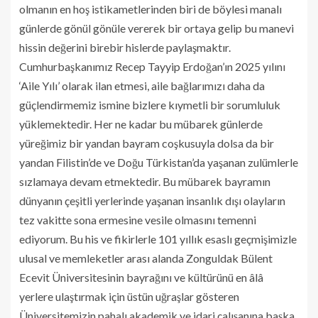
olmanın en hoş istikametlerinden biri de böylesi manalı
günlerde gönül gönüle vererek bir ortaya gelip bu manevi
hissin değerini birebir hislerde paylaşmaktır.
Cumhurbaşkanımız Recep Tayyip Erdoğan’ın 2025 yılını
‘Aile Yılı’ olarak ilan etmesi, aile bağlarımızı daha da
güçlendirmemiz ismine bizlere kıymetli bir sorumluluk
yüklemektedir. Her ne kadar bu mübarek günlerde
yüreğimiz bir yandan bayram coşkusuyla dolsa da bir
yandan Filistin’de ve Doğu Türkistan’da yaşanan zulümlerle
sızlamaya devam etmektedir. Bu mübarek bayramın
dünyanın çeşitli yerlerinde yaşanan insanlık dışı olayların
tez vakitte sona ermesine vesile olmasını temenni
ediyorum. Bu his ve fikirlerle 101 yıllık esaslı geçmişimizle
ulusal ve memleketler arası alanda Zonguldak Bülent
Ecevit Üniversitesinin bayrağını ve kültürünü en âlâ
yerlere ulaştırmak için üstün uğraşlar gösteren
Üniversitemizin pahalı akademik ve idari çalışanına başka