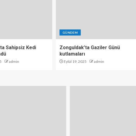
GÜNDEM
ta Sahipsiz Kedi
Zonguldak’ta Gaziler Günü
ndü
kutlamaları
5
admin
Eylül 19, 2025
admin