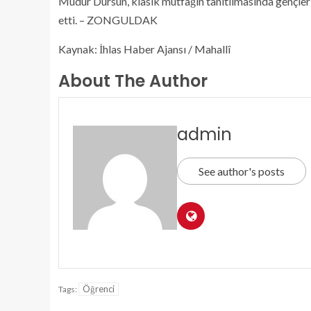
Müdür Dursun, klâsik mutfağın tanıtılmasında gençleri
etti. – ZONGULDAK
Kaynak: İhlas Haber Ajansı / Mahallî
About The Author
admin
See author's posts
Öğrenci
Tags: