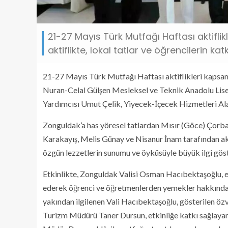
21-27 Mayıs Türk Mutfağı Haftası aktifl
aktiflikte, lokal tatlar ve öğrencilerin ka
21-27 Mayıs Türk Mutfağı Haftası aktiflikleri kapsam
Nuran-Celal Gülşen Mesleksel ve Teknik Anadolu Lise
Yardımcısı Umut Çelik, Yiyecek-İçecek Hizmetleri Alan 
Zonguldak’a has yöresel tatlardan Mısır (Göce) Çorba
Karakayış, Melis Günay ve Nisanur İnam tarafından aktif
özgün lezzetlerin sunumu ve öyküsüyle büyük ilgi göst
Etkinlikte, Zonguldak Valisi Osman Hacıbektaşoğlu, e
ederek öğrenci ve öğretmenlerden yemekler hakkında bi
yakından ilgilenen Vali Hacıbektaşoğlu, gösterilen özv
Turizm Müdürü Taner Dursun, etkinliğe katkı sağlayan