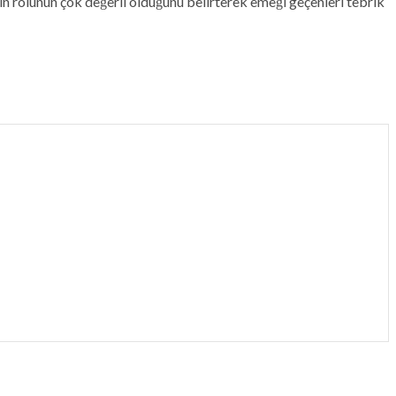
n rolünün çok değerli olduğunu belirterek emeği geçenleri tebrik