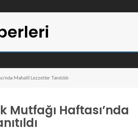
erleri
ı’nda Mahallî Lezzetler Tanıtıldı
k Mutfağı Haftası’nda
nıtıldı