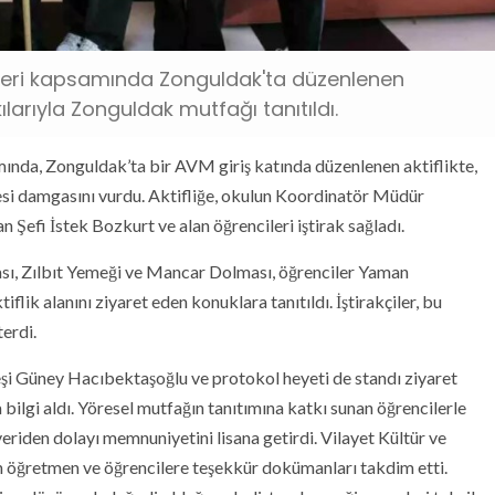
ikleri kapsamında Zonguldak'ta düzenlenen
tkılarıyla Zonguldak mutfağı tanıtıldı.
ında, Zonguldak’ta bir AVM giriş katında düzenlenen aktiflikte,
si damgasını vurdu. Aktifliğe, okulun Koordinatör Müdür
Şefi İstek Bozkurt ve alan öğrencileri iştirak sağladı.
sı, Zılbıt Yemeği ve Mancar Dolması, öğrenciler Yaman
lik alanını ziyaret eden konuklara tanıtıldı. İştirakçiler, bu
erdi.
şi Güney Hacıbektaşoğlu ve protokol heyeti de standı ziyaret
lgi aldı. Yöresel mutfağın tanıtımına katkı sunan öğrencilerle
eriden dolayı memnuniyetini lisana getirdi. Vilayet Kültür ve
 öğretmen ve öğrencilere teşekkür dokümanları takdim etti.