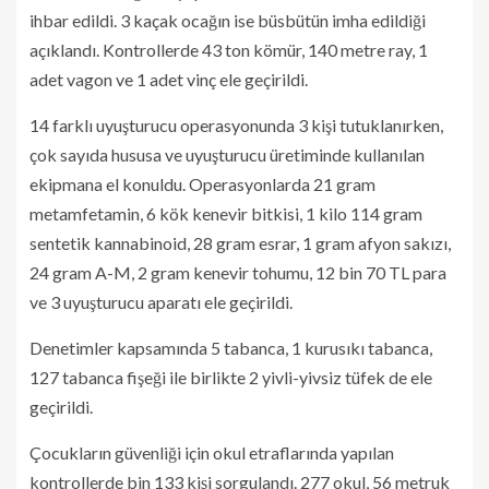
ihbar edildi. 3 kaçak ocağın ise büsbütün imha edildiği
açıklandı. Kontrollerde 43 ton kömür, 140 metre ray, 1
adet vagon ve 1 adet vinç ele geçirildi.
14 farklı uyuşturucu operasyonunda 3 kişi tutuklanırken,
çok sayıda hususa ve uyuşturucu üretiminde kullanılan
ekipmana el konuldu. Operasyonlarda 21 gram
metamfetamin, 6 kök kenevir bitkisi, 1 kilo 114 gram
sentetik kannabinoid, 28 gram esrar, 1 gram afyon sakızı,
24 gram A-M, 2 gram kenevir tohumu, 12 bin 70 TL para
ve 3 uyuşturucu aparatı ele geçirildi.
Denetimler kapsamında 5 tabanca, 1 kurusıkı tabanca,
127 tabanca fişeği ile birlikte 2 yivli-yivsiz tüfek de ele
geçirildi.
Çocukların güvenliği için okul etraflarında yapılan
kontrollerde bin 133 kişi sorgulandı. 277 okul, 56 metruk