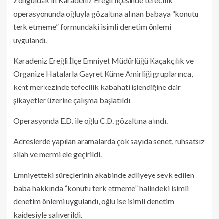
Zonguldak’ın Karadeniz Ereğli ilçesinde tefecilik
operasyonunda oğluyla gözaltına alınan babaya “konutu
terk etmeme” formundaki isimli denetim önlemi
uygulandı.
Karadeniz Ereğli İlçe Emniyet Müdürlüğü Kaçakçılık ve
Organize Hatalarla Gayret Küme Amirliği gruplarınca,
kent merkezinde tefecilik kabahati işlendiğine dair
şikayetler üzerine çalışma başlatıldı.
Operasyonda E.D. ile oğlu C.D. gözaltına alındı.
Adreslerde yapılan aramalarda çok sayıda senet, ruhsatsız
silah ve mermi ele geçirildi.
Emniyetteki süreçlerinin akabinde adliyeye sevk edilen
baba hakkında “konutu terk etmeme” halindeki isimli
denetim önlemi uygulandı, oğlu ise isimli denetim
kaidesiyle salıverildi.