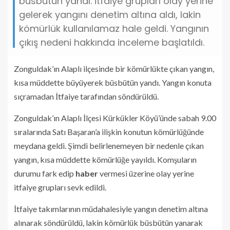
büsbütün yandı. İtfaiye grupları olay yerine
gelerek yangını denetim altına aldı, lakin
kömürlük kullanılamaz hale geldi. Yangının
çıkış nedeni hakkında inceleme başlatıldı.
Zonguldak’ın Alaplı ilçesinde bir kömürlükte çıkan yangın,
kısa müddette büyüyerek büsbütün yandı. Yangın konuta
sıçramadan İtfaiye tarafından söndürüldü.
Zonguldak’ın Alaplı İlçesi Kürkükler Köyü’ünde sabah 9.00
sıralarında Satı Başaran’a ilişkin konutun kömürlüğünde
meydana geldi. Şimdi belirlenemeyen bir nedenle çıkan
yangın, kısa müddette kömürlüğe yayıldı. Komşuların
durumu fark edip
haber
vermesi üzerine olay yerine
itfaiye grupları sevk edildi.
İtfaiye takımlarının müdahalesiyle yangın denetim altına
alınarak söndürüldü, lakin kömürlük büsbütün yanarak