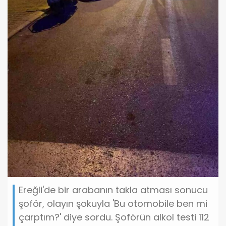
Ereğli'de bir arabanın takla atması sonucu
şoför, olayın şokuyla 'Bu otomobile ben mi
çarptım?' diye sordu. Şoförün alkol testi 112