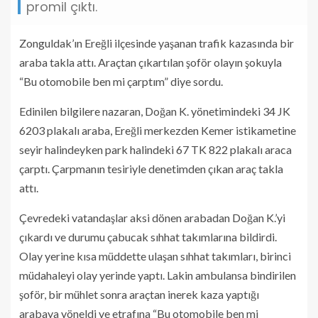
promil çıktı.
Zonguldak’ın Ereğli ilçesinde yaşanan trafik kazasında bir
araba takla attı. Araçtan çıkartılan şoför olayın şokuyla
“Bu otomobile ben mi çarptım” diye sordu.
Edinilen bilgilere nazaran, Doğan K. yönetimindeki 34 JK
6203 plakalı araba, Ereğli merkezden Kemer istikametine
seyir halindeyken park halindeki 67 TK 822 plakalı araca
çarptı. Çarpmanın tesiriyle denetimden çıkan araç takla
attı.
Çevredeki vatandaşlar aksi dönen arabadan Doğan K.’yi
çıkardı ve durumu çabucak sıhhat takımlarına bildirdi.
Olay yerine kısa müddette ulaşan sıhhat takımları, birinci
müdahaleyi olay yerinde yaptı. Lakin ambulansa bindirilen
şoför, bir mühlet sonra araçtan inerek kaza yaptığı
arabaya yöneldi ve etrafına “Bu otomobile ben mi