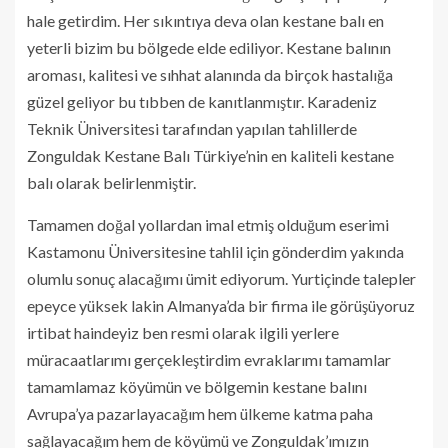
hale getirdim. Her sıkıntıya deva olan kestane balı en
yeterli bizim bu bölgede elde ediliyor. Kestane balının
aroması, kalitesi ve sıhhat alanında da birçok hastalığa
güzel geliyor bu tıbben de kanıtlanmıştır. Karadeniz
Teknik Üniversitesi tarafından yapılan tahlillerde
Zonguldak Kestane Balı Türkiye’nin en kaliteli kestane
balı olarak belirlenmiştir.
Tamamen doğal yollardan imal etmiş olduğum eserimi
Kastamonu Üniversitesine tahlil için gönderdim yakında
olumlu sonuç alacağımı ümit ediyorum. Yurtiçinde talepler
epeyce yüksek lakin Almanya’da bir firma ile görüşüyoruz
irtibat haindeyiz ben resmi olarak ilgili yerlere
müracaatlarımı gerçekleştirdim evraklarımı tamamlar
tamamlamaz köyümün ve bölgemin kestane balını
Avrupa’ya pazarlayacağım hem ülkeme katma paha
sağlayacağım hem de köyümü ve Zonguldak’ımızın