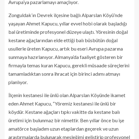
Avrupa’ya pazarlamayı amaçlıyor.
Zonguldak’ın Devrek ilçesine bağlı Alparslan Köyü’nde
yaşayan Ahmet Kapucu, yıllar evvel hobi olarak başladığı
bal üretiminde profesyonel düzeye ulaştı. Yöresinin doğal
kestane ağaçlarından elde ettiği balı büsbütün doğal
usullerle üreten Kapucu, artık bu eseri Avrupa pazarına
sunmaya hazırlanıyor. Almanya’da faaliyet gösteren bir
firmayla temas kuran Kapucu, gerekli müsaade süreçlerini
tamamladıktan sonra ihracat için birinci adımı atmayı
planlıyor.
İlçenin kestanesi ile ünlü olan Alparslan Köyünde ikamet
eden Ahmet Kapucu, “Yöremiz kestanesi ile ünlü bir
köydür. Kestane ağaçları tıpkı vakitte da kestane balı
üretimi için bulunmaz bir nimettir. Ben yıllar önce bu işe
amatörce başladım uzun etaplardan geçerek ve uzun
araştırmalarda bulunarak mesleğimi geliştirip profesyonel