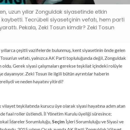
en, uzun yıllar Zonguldak siyasetinde etkin
kaybetti. Tecrübeli siyasetçinin vefatı, hem parti
yarattı. Pekala, Zeki Tosun kimdir? Zeki Tosun
yıllarca çeşitli vazifelerde bulunmuş, kent siyasetinin önde gelen
 Tosun’un vefatı, yalnızca AK Parti topluluğunda değil, Zonguldak
 oldu. Gerek siyasi çalışmaları gerekse teşkilat içindeki rolüyle
e dayanıyor. Zeki Tosun ile ilgili bütün ayrıntılar haberin
reliydi ve neden hayatını yitirdi?
 vilayet teşkilatında kurucu üye olarak siyasi hayatına adım atan
de faal roller üstlendi. İl Yönetim Kurulu üyeliği süresince;
Lokal İdareler Sorumluluğu,
Seçim
İşleri Sorumluluğu ve Siyasi ve
a bulundu. 2015 yılının Ocak ayında AK Parti Zonguldak Vilayet