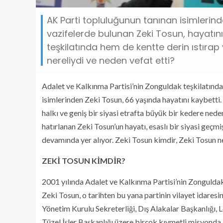
AK Parti topluluğunun tanınan isimlerind
vazifelerde bulunan Zeki Tosun, hayatını 
teşkilatında hem de kentte derin ıstırap 
nereliydi ve neden vefat etti?
Adalet ve Kalkınma Partisi’nin Zonguldak teşkilatında 
isimlerinden Zeki Tosun, 66 yaşında hayatını kaybetti.
halkı ve geniş bir siyasi etrafta büyük bir kedere neden
hatırlanan Zeki Tosun’un hayatı, esaslı bir siyasi geçmiş
devamında yer alıyor. Zeki Tosun kimdir, Zeki Tosun ne
ZEKİ TOSUN KİMDİR?
2001 yılında Adalet ve Kalkınma Partisi’nin Zonguldak
Zeki Tosun, o tarihten bu yana partinin vilayet idaresin
Yönetim Kurulu Sekreterliği, Dış Alakalar Başkanlığı, 
Tüzel İşler Başkanlığı üzere birçok kıymetli misyond