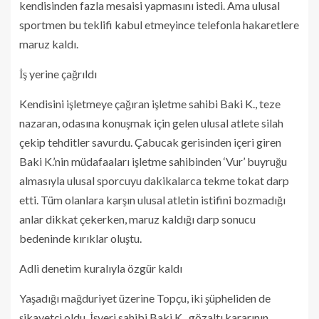
kendisinden fazla mesaisi yapmasını istedi. Ama ulusal
sportmen bu teklifi kabul etmeyince telefonla hakaretlere
maruz kaldı.
İş yerine çağrıldı
Kendisini işletmeye çağıran işletme sahibi Baki K., teze
nazaran, odasına konuşmak için gelen ulusal atlete silah
çekip tehditler savurdu. Çabucak gerisinden içeri giren
Baki K.’nin müdafaaları işletme sahibinden ‘Vur’ buyruğu
almasıyla ulusal sporcuyu dakikalarca tekme tokat darp
etti. Tüm olanlara karşın ulusal atletin istifini bozmadığı
anlar dikkat çekerken, maruz kaldığı darp sonucu
bedeninde kırıklar oluştu.
Adli denetim kuralıyla özgür kaldı
Yaşadığı mağduriyet üzerine Topçu, iki şüpheliden de
şikayetçi oldu. İşyeri sahibi Baki K., gözaltı kararının