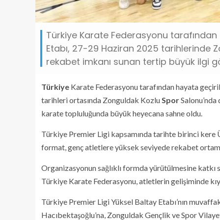
Türkiye Karate Federasyonu tarafından d
Etabı, 27-29 Haziran 2025 tarihlerinde Z
rekabet imkanı sunan tertip büyük ilgi g
Türkiye
Karate Federasyonu tarafından hayata geçiril
tarihleri ortasında Zonguldak Kozlu
Spor
Salonu’nda d
karate topluluğunda büyük heyecana sahne oldu.
Türkiye Premier Ligi kapsamında tarihte birinci kere
format, genç atletlere yüksek seviyede rekabet ortamı 
Organizasyonun sağlıklı formda yürütülmesine katkı sa
Türkiye Karate Federasyonu, atletlerin gelişiminde kı
Türkiye Premier Ligi Yüksel Baltay Etabı’nın muvaff
Hacıbektaşoğlu’na, Zonguldak Gençlik ve Spor Vilaye