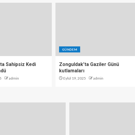
GÜNDEM
ta Sahipsiz Kedi
Zonguldak’ta Gaziler Günü
ndü
kutlamaları
5
admin
Eylül 19, 2025
admin