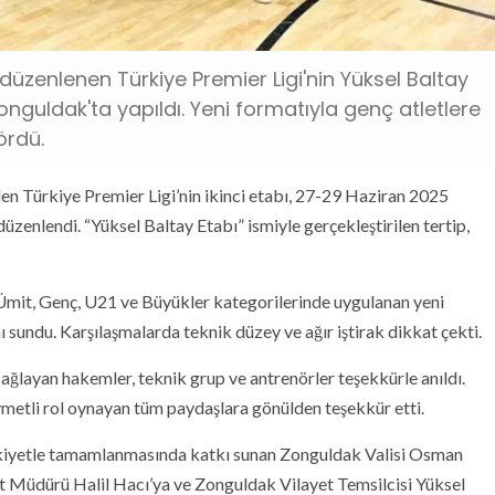
üzenlenen Türkiye Premier Ligi'nin Yüksel Baltay
onguldak'ta yapıldı. Yeni formatıyla genç atletlere
ördü.
en Türkiye Premier Ligi’nin ikinci etabı, 27-29 Haziran 2025
üzenlendi. “Yüksel Baltay Etabı” ismiyle gerçekleştirilen tertip,
 Ümit, Genç, U21 ve Büyükler kategorilerinde uygulanan yeni
sundu. Karşılaşmalarda teknik düzey ve ağır iştirak dikkat çekti.
ğlayan hakemler, teknik grup ve antrenörler teşekkürle anıldı.
ymetli rol oynayan tüm paydaşlara gönülden teşekkür etti.
akiyetle tamamlanmasında katkı sunan Zonguldak Valisi Osman
t Müdürü Halil Hacı’ya ve Zonguldak Vilayet Temsilcisi Yüksel