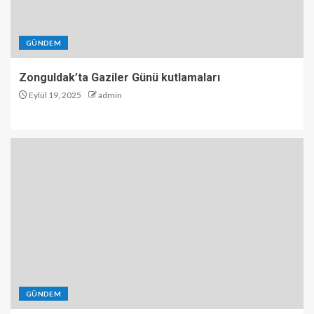
GÜNDEM
Zonguldak’ta Gaziler Günü kutlamaları
Eylül 19, 2025
admin
GÜNDEM