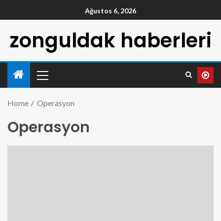
Ağustos 6, 2026
zonguldak haberleri
Home
Operasyon
Operasyon