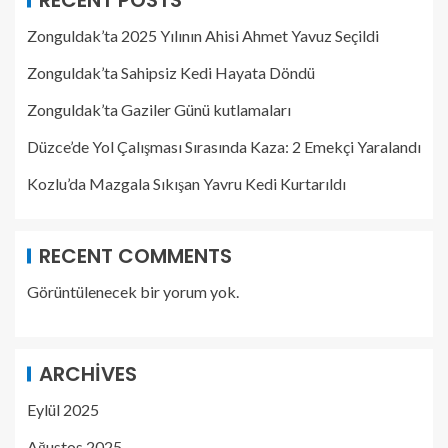
RECENT POSTS
Zonguldak’ta 2025 Yılının Ahisi Ahmet Yavuz Seçildi
Zonguldak’ta Sahipsiz Kedi Hayata Döndü
Zonguldak’ta Gaziler Günü kutlamaları
Düzce’de Yol Çalışması Sırasında Kaza: 2 Emekçi Yaralandı
Kozlu’da Mazgala Sıkışan Yavru Kedi Kurtarıldı
RECENT COMMENTS
Görüntülenecek bir yorum yok.
ARCHIVES
Eylül 2025
Ağustos 2025