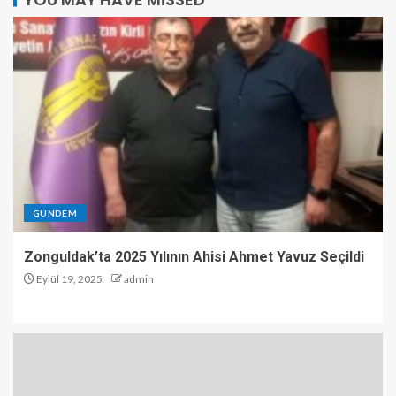
GÜNDEM
Zonguldak’ta 2025 Yılının Ahisi Ahmet Yavuz Seçildi
Eylül 19, 2025
admin