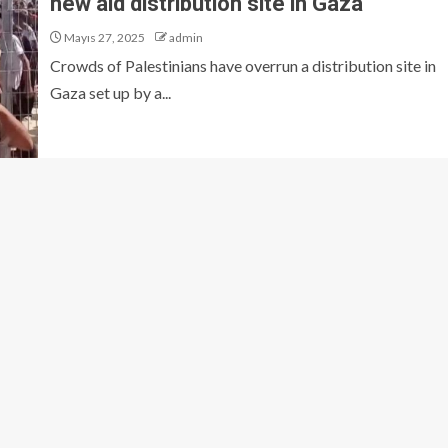
new aid distribution site in Gaza
Mayıs 27, 2025
admin
Crowds of Palestinians have overrun a distribution site in
Gaza set up by a...