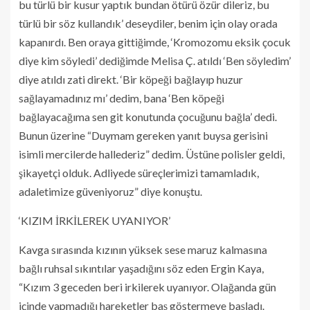
bu türlü bir kusur yaptık bundan ötürü özür dileriz, bu
türlü bir söz kullandık’ deseydiler, benim için olay orada
kapanırdı. Ben oraya gittiğimde, ‘Kromozomu eksik çocuk
diye kim söyledi’ dediğimde Melisa Ç. atıldı ‘Ben söyledim’
diye atıldı zati direkt. ‘Bir köpeği bağlayıp huzur
sağlayamadınız mı’ dedim, bana ‘Ben köpeği
bağlayacağıma sen git konutunda çocuğunu bağla’ dedi.
Bunun üzerine “Duymam gereken yanıt buysa gerisini
isimli mercilerde hallederiz” dedim. Üstüne polisler geldi,
şikayetçi olduk. Adliyede süreçlerimizi tamamladık,
adaletimize güveniyoruz” diye konuştu.
‘KIZIM İRKİLEREK UYANIYOR’
Kavga sırasında kızının yüksek sese maruz kalmasına
bağlı ruhsal sıkıntılar yaşadığını söz eden Ergin Kaya,
“Kızım 3 geceden beri irkilerek uyanıyor. Olağanda gün
içinde yapmadığı hareketler baş göstermeye başladı.