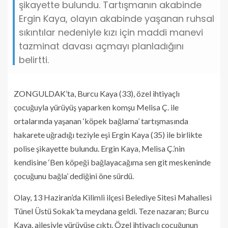
şikayette bulundu. Tartışmanın akabinde
Ergin Kaya, olayın akabinde yaşanan ruhsal
sıkıntılar nedeniyle kızı için maddi manevi
tazminat davası açmayı planladığını
belirtti.
ZONGULDAK’ta, Burcu Kaya (33), özel ihtiyaçlı
çocuğuyla yürüyüş yaparken komşu Melisa Ç. ile
ortalarında yaşanan ‘köpek bağlama’ tartışmasında
hakarete uğradığı teziyle eşi Ergin Kaya (35) ile birlikte
polise şikayette bulundu. Ergin Kaya, Melisa Ç.’nin
kendisine ‘Ben köpeği bağlayacağıma sen git meskeninde
çocuğunu bağla’ dediğini öne sürdü.
Olay, 13 Haziran’da Kilimli ilçesi Belediye Sitesi Mahallesi
Tünel Üstü Sokak’ta meydana geldi. Teze nazaran; Burcu
Kaya, ailesiyle yürüyüşe çıktı. Özel ihtiyaçlı çocuğunun