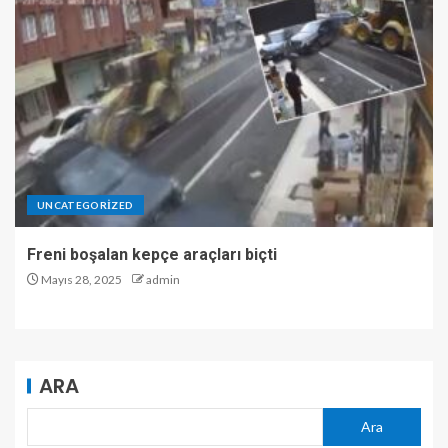
UNCATEGORIZED
Freni boşalan kepçe araçları biçti
Mayıs 28, 2025
admin
ARA
Ara