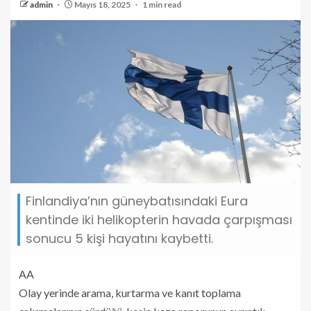
admin
Mayıs 18, 2025
1 min read
Finlandiya’nın güneybatısındaki Eura
kentinde iki helikopterin havada çarpışması
sonucu 5 kişi hayatını kaybetti.
AA
Olay yerinde arama, kurtarma ve kanıt toplama