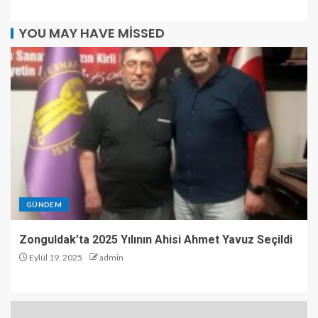
YOU MAY HAVE MISSED
GÜNDEM
Zonguldak’ta 2025 Yılının Ahisi Ahmet Yavuz Seçildi
Eylül 19, 2025
admin