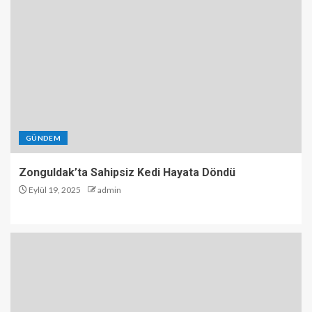
GÜNDEM
Zonguldak’ta Sahipsiz Kedi Hayata Döndü
Eylül 19, 2025
admin