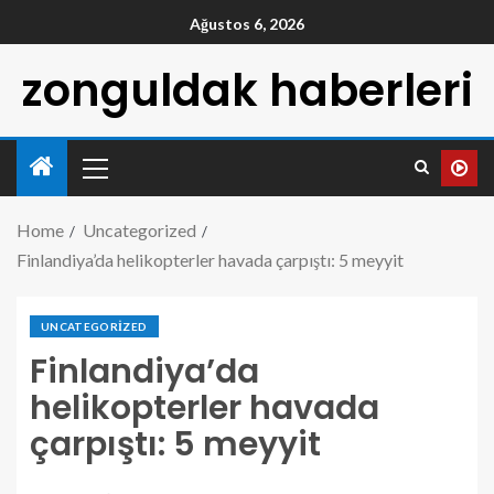
Ağustos 6, 2026
zonguldak haberleri
Home
Uncategorized
Finlandiya’da helikopterler havada çarpıştı: 5 meyyit
UNCATEGORIZED
Finlandiya’da
helikopterler havada
çarpıştı: 5 meyyit