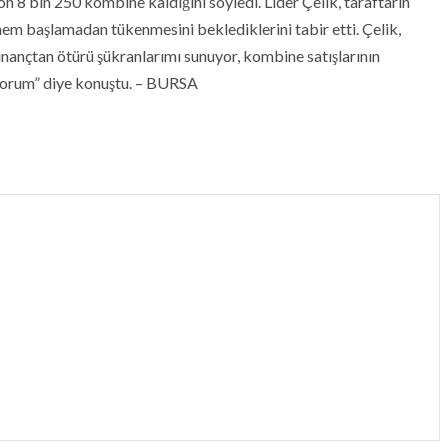
son 8 bin 250 kombine kaldığını söyledi. Lider Çelik, taraftarın
nem başlamadan tükenmesini beklediklerini tabir etti. Çelik,
ançtan ötürü şükranlarımı sunuyor, kombine satışlarının
yorum” diye konuştu. – BURSA