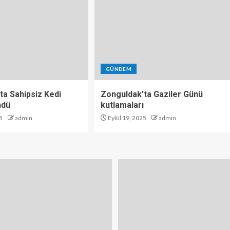
GÜNDEM
ta Sahipsiz Kedi
Zonguldak’ta Gaziler Günü
ndü
kutlamaları
5
admin
Eylül 19, 2025
admin