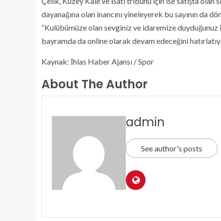
Çelik, Kuzey Kale ve Batı tribünü için ise satışta olan 
dayanağına olan inancını yineleyerek bu sayının da dö
“Kulübümüze olan sevginiz ve idaremize duyduğunuz in
bayramda da online olarak devam edeceğini hatırlatı
Kaynak: İhlas Haber Ajansı / Spor
About The Author
admin
See author's posts