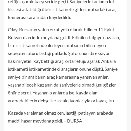
refüjü aşarak karşı şeride geçti. Saniyelerle facianın kıl
hissesi atlatıldığı öbür istikamete giden arabadaki araç
kamerası tarafından kaydedildi.
Olay, Bursa’nın yakın etraf yolu olarak bilinen 11 Eylül
Bulvarı üzerinde meydana geldi. Edinilen bilgiye nazaran,
İzmir istikametinde ilerleyen arabanın bilinmeyen
sebepten ötürü lastiği patladı. Şoförünün direksiyon
hakimiyetini kaybettiği araç, orta refüjü aşarak Ankara
istikameti istikametindeki araçların önüne düştü. Saniye
saniye bir arabanın araç kamerasına yansıyan anlar,
yaşanabilecek kazanın da saniyelerle olmadığını gözler
önüne serdi. Yaşanan o anlarda ise, kayda alan
arabadakilerin dehşetleri reaksiyonlarıyla ortaya çıktı.
Kazada yaralanan olmazken, lastiği patlayan arabada
maddi hasar meydana geldi. – BURSA