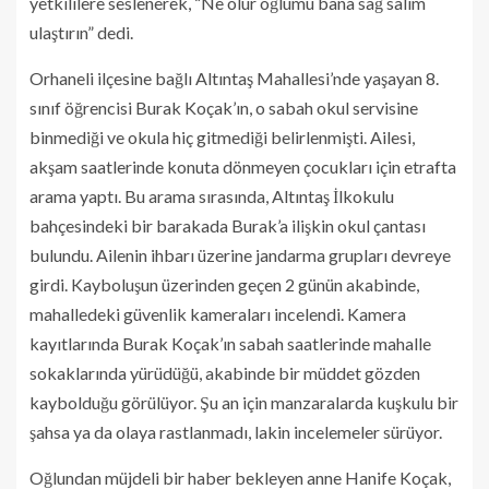
yetkililere seslenerek, “Ne olur oğlumu bana sağ salim
ulaştırın” dedi.
Orhaneli ilçesine bağlı Altıntaş Mahallesi’nde yaşayan 8.
sınıf öğrencisi Burak Koçak’ın, o sabah okul servisine
binmediği ve okula hiç gitmediği belirlenmişti. Ailesi,
akşam saatlerinde konuta dönmeyen çocukları için etrafta
arama yaptı. Bu arama sırasında, Altıntaş İlkokulu
bahçesindeki bir barakada Burak’a ilişkin okul çantası
bulundu. Ailenin ihbarı üzerine jandarma grupları devreye
girdi. Kayboluşun üzerinden geçen 2 günün akabinde,
mahalledeki güvenlik kameraları incelendi. Kamera
kayıtlarında Burak Koçak’ın sabah saatlerinde mahalle
sokaklarında yürüdüğü, akabinde bir müddet gözden
kaybolduğu görülüyor. Şu an için manzaralarda kuşkulu bir
şahsa ya da olaya rastlanmadı, lakin incelemeler sürüyor.
Oğlundan müjdeli bir haber bekleyen anne Hanife Koçak,