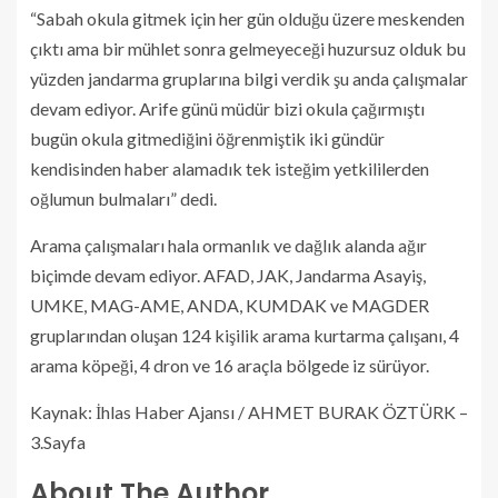
“Sabah okula gitmek için her gün olduğu üzere meskenden
çıktı ama bir mühlet sonra gelmeyeceği huzursuz olduk bu
yüzden jandarma gruplarına bilgi verdik şu anda çalışmalar
devam ediyor. Arife günü müdür bizi okula çağırmıştı
bugün okula gitmediğini öğrenmiştik iki gündür
kendisinden haber alamadık tek isteğim yetkililerden
oğlumun bulmaları” dedi.
Arama çalışmaları hala ormanlık ve dağlık alanda ağır
biçimde devam ediyor. AFAD, JAK, Jandarma Asayiş,
UMKE, MAG-AME, ANDA, KUMDAK ve MAGDER
gruplarından oluşan 124 kişilik arama kurtarma çalışanı, 4
arama köpeği, 4 dron ve 16 araçla bölgede iz sürüyor.
Kaynak: İhlas Haber Ajansı / AHMET BURAK ÖZTÜRK –
3.Sayfa
About The Author