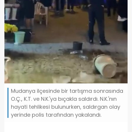
Mudanya ilçesinde bir tartışma sonrasında
O.Ç., K.T. ve N.K.'ya bıçakla saldırdı. N.K.'nın
hayati tehlikesi bulunurken, saldırgan olay
yerinde polis tarafından yakalandı.