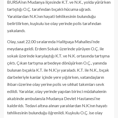
BURSA’nın Mudanya ilçesinde K.T. ve N.K., yolda yürürken
tartıştığı O.Ç. tarafından bıçaklı hücuma uğradı.
Yaralılardan N.K.’nın hayati tehlikesinin bulunduğu
belirtilirken, kuşkulu ise olay yerinde polis tarafından
yakalandı.
Olay, saat 22.00 sıralarında Halitpaşa Mahallesi’nde
meydana geldi. Erdem Sokak üzerinde yürüyen O.Ç. ile
sokak üzerinde karşılaştığı K.T. ve N.K. ortasında tartışma
çıktı. Çıkan tartışma arbedeye dönüşürken O.Ç., yanında
bulunan bıçakla K.T. ile N.K.’yı yaraladı. K.T. ile N.K., bıçak
darbeleriyle kanlar içinde yere yığılırken, vatandaşların
ihbarı üzerine olay yerine polis ve sıhhat takımları sevk
edildi. Yaralılar, olay yerinde yapılan birinci müdahalenin
akabinde ambulansla Mudanya Devlet Hastanesi’ne
kaldırıldı. Tedavi altına alınan yaralılardan N.K.’nın hayatı
tehlikesinin bulunduğu öğrenildi. Kuşkulu O.Ç. ise olay