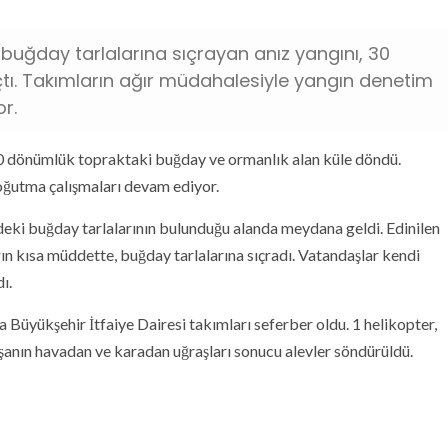
 buğday tarlalarına sıçrayan anız yangını, 30
ı. Takımların ağır müdahalesiyle yangın denetim
r.
a 30 dönümlük topraktaki buğday ve ormanlık alan küle döndü.
oğutma çalışmaları devam ediyor.
ndeki buğday tarlalarının bulunduğu alanda meydana geldi. Edinilen
gın kısa müddette, buğday tarlalarına sıçradı. Vatandaşlar kendi
ı.
üyükşehir İtfaiye Dairesi takımları seferber oldu. 1 helikopter,
lışanın havadan ve karadan uğraşları sonucu alevler söndürüldü.