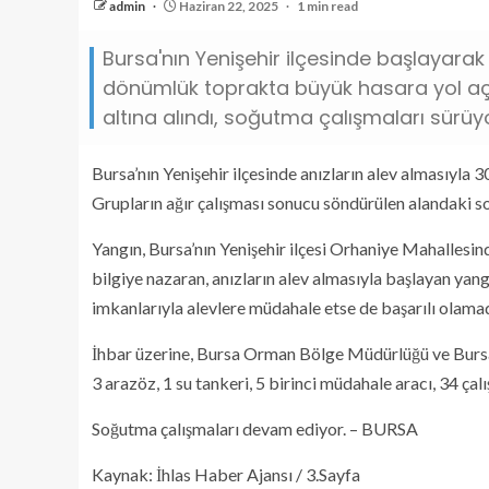
admin
Haziran 22, 2025
1 min read
Bursa'nın Yenişehir ilçesinde başlayarak
dönümlük toprakta büyük hasara yol açt
altına alındı, soğutma çalışmaları sürüyo
Bursa’nın Yenişehir ilçesinde anızların alev almasıyl
Grupların ağır çalışması sonucu söndürülen alandaki s
Yangın, Bursa’nın Yenişehir ilçesi Orhaniye Mahallesi
bilgiye nazaran, anızların alev almasıyla başlayan yan
imkanlarıyla alevlere müdahale etse de başarılı olamad
İhbar üzerine, Bursa Orman Bölge Müdürlüğü ve Bursa B
3 arazöz, 1 su tankeri, 5 birinci müdahale aracı, 34 ça
Soğutma çalışmaları devam ediyor. – BURSA
Kaynak: İhlas Haber Ajansı / 3.Sayfa