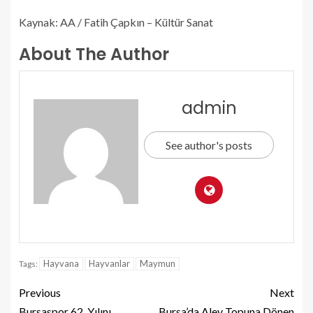
Kaynak: AA / Fatih Çapkın – Kültür Sanat
About The Author
admin
See author's posts
Hayvana
Hayvanlar
Maymun
Tags:
Previous
Next
Bursaspor 62. Yılını
Bursa’da Alev Topuna Dönen