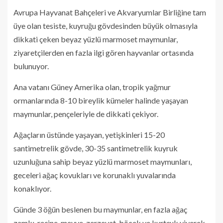
Avrupa Hayvanat Bahçeleri ve Akvaryumlar Birliğine tam
üye olan tesiste, kuyruğu gövdesinden büyük olmasıyla
dikkati çeken beyaz yüzlü marmoset maymunlar,
ziyaretçilerden en fazla ilgi gören hayvanlar ortasında
bulunuyor.
Ana vatanı Güney Amerika olan, tropik yağmur
ormanlarında 8-10 bireylik kümeler halinde yaşayan
maymunlar, pençeleriyle de dikkati çekiyor.
Ağaçların üstünde yaşayan, yetişkinleri 15-20
santimetrelik gövde, 30-35 santimetrelik kuyruk
uzunluğuna sahip beyaz yüzlü marmoset maymunları,
geceleri ağaç kovukları ve korunaklı yuvalarında
konaklıyor.
Günde 3 öğün beslenen bu maymunlar, en fazla ağaç
zamkı, reçine, meyve, zerzevat, böcek ve kurtçuk yiyerek