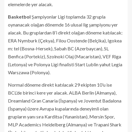
elemelerde yer alacak.
Basketbol
Şampiyonlar Ligi toplamda 32 grupla
oynanacak olağan dönemde 16 ulusal lig şampiyonu yer
alacak. Bu gruplardan 8’i direkt olağan döneme katılacak:
ERA Nymburk (Çekya), Filou Oostende (Belçika), Igokea
m: tel (Bosna-Hersek), Sabah BC (Azerbaycan), SL
Benfica (Portekiz), Szolnoki Olaj (Macaristan), VEF Riga
(Letonya) ve Polonya Ligi finalisti Start Lublin yahut Legia
Warszawa (Polonya).
Normal döneme direkt katılacak 29 ekipten 10’u ise
BCL’de birinci kere yer alacak. ALBA Berlin (Almanya),
Dreamland Gran Canaria (İspanya) ve Joventut Badalona
(İspanya) üzere Avrupa kupalarında deneyimli olan
grupların yanı sıra Karditsa (Yunanistan), Mersin Spor,
MLP Academics Heidelberg (Almanya) ve Trapani Shark