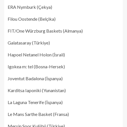
ERA Nymburk (Çekya)
Filou Oostende (Belçika)
FIT/One Würzburg Baskets (Almanya)
Galatasaray (Türkiye)
Hapoel Netanel Holon (İsrail)
Igokea m: tel (Bosna-Hersek)
Joventut Badalona (İspanya)
Karditsa Iaponiki (Yunanistan)
La Laguna Tenerife (İspanya)
Le Mans Sarthe Basket (Fransa)
Mersin Spor Kulübü (Türkiye)