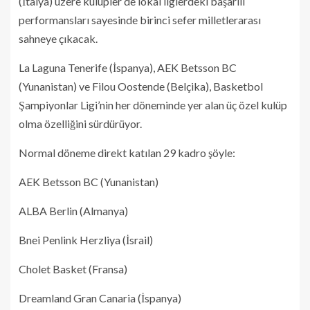
(İtalya) üzere kulüpler de lokal liglerdeki başarılı
performansları sayesinde birinci sefer milletlerarası
sahneye çıkacak.
La Laguna Tenerife (İspanya), AEK Betsson BC
(Yunanistan) ve Filou Oostende (Belçika), Basketbol
Şampiyonlar Ligi’nin her döneminde yer alan üç özel kulüp
olma özelliğini sürdürüyor.
Normal döneme direkt katılan 29 kadro şöyle:
AEK Betsson BC (Yunanistan)
ALBA Berlin (Almanya)
Bnei Penlink Herzliya (İsrail)
Cholet Basket (Fransa)
Dreamland Gran Canaria (İspanya)