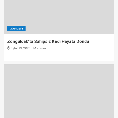
5
Zonguldak’ta 2025 Yılının Ahisi
Ahmet Yavuz Seçildi
GÜNDEM
1
Zonguldak’ta Sahipsiz Kedi Hayata Döndü
Eylül 19, 2025
admin
Zonguldak’ta Sahipsiz Kedi
Hayata Döndü
2
Zonguldak’ta Gaziler Günü
kutlamaları
3