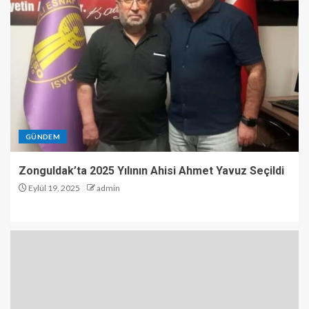
Hayata Döndü
2
Zonguldak’ta Gaziler Günü
kutlamaları
3
GÜNDEM
Zonguldak’ta 2025 Yılının Ahisi Ahmet Yavuz Seçildi
Düzce’de Yol Çalışması
Sırasında Kaza: 2 Emekçi
Eylül 19, 2025
admin
Yaralandı
4
Kozlu’da Mazgala Sıkışan Yavru
Kedi Kurtarıldı