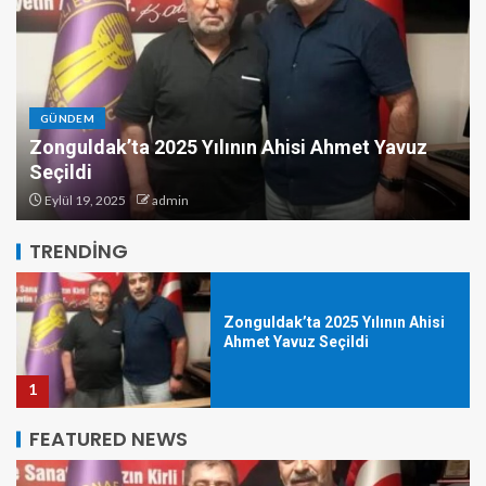
GÜNDEM
Zonguldak’ta 2025 Yılının Ahisi Ahmet Yavuz
Seçildi
Kozlu’da Mazgala Sıkışan Yavru
Kedi Kurtarıldı
Eylül 19, 2025
admin
5
TRENDING
Zonguldak’ta 2025 Yılının Ahisi
Ahmet Yavuz Seçildi
1
FEATURED NEWS
Zonguldak’ta Sahipsiz Kedi