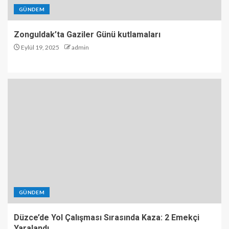
GÜNDEM
Düzce’de Yol Çalışması
Sırasında Kaza: 2 Emekçi
Zonguldak’ta Gaziler Günü kutlamaları
Yaralandı
Eylül 19, 2025
admin
4
Kozlu’da Mazgala Sıkışan Yavru
Kedi Kurtarıldı
5
GÜNDEM
Düzce’de Yol Çalışması Sırasında Kaza: 2 Emekçi
Yaralandı