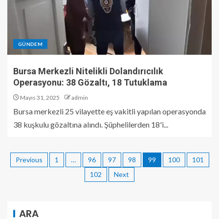
GÜNDEM
Bursa Merkezli Nitelikli Dolandırıcılık
Operasyonu: 38 Gözaltı, 18 Tutuklama
Mayıs 31, 2025
admin
Bursa merkezli 25 vilayette eş vakitli yapılan operasyonda
38 kuşkulu gözaltına alındı. Şüphelilerden 18'i...
Previous
1
…
96
97
98
99
100
101
102
Next
ARA